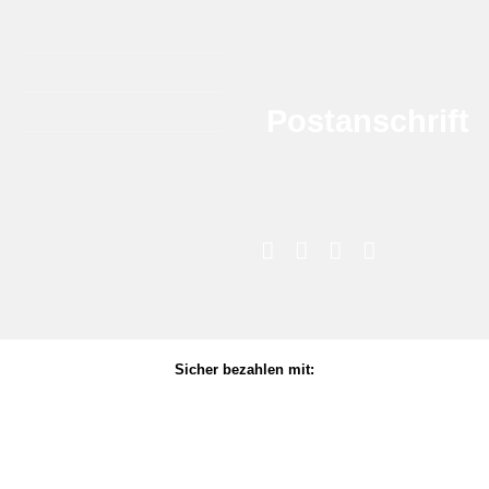
Krytonstraat 22
DTB Grill Barbeque
7031 GG Wehl
Aromen
Räucherholz
Postanschrift
Zubehör
Melkweg 8G
7021 PD Zelhem
Sicher bezahlen mit: