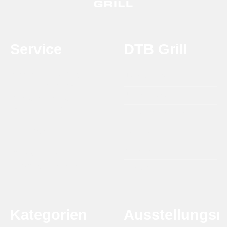
Service
DTB Grill
Support und Beratung
Über DTB Grill
Tel:
0314 - 21 21 25
Unsere Händler
Montag bis Freitag
09:00 - 17:00 Uhr
Versand & Abholung
info@dtbgrill.com
Termine
Rezepte
Rückgabe- und
Erstattungsrichtlinien
Kontakt
Kategorien
Ausstellungs