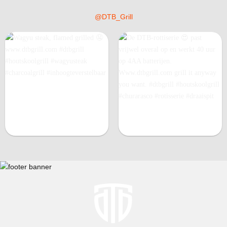
@DTB_Grill
Wagyu steak, flamed grilled
De DTB-rottiserie 😍 past
🤤 www.dtbgrill.com #dtbgrill
vrijwel overal op en werkt 40
#houtskoolgrill #wagyusteak
uur op 4AA batterijen.
#charcoalgrill
Www.dtbgrill.com grill it
#inhoogteverstelbaar
anyway you want. #dtbgrill
#houtskoolgrill #churarasco
#rotisserie #draaispit